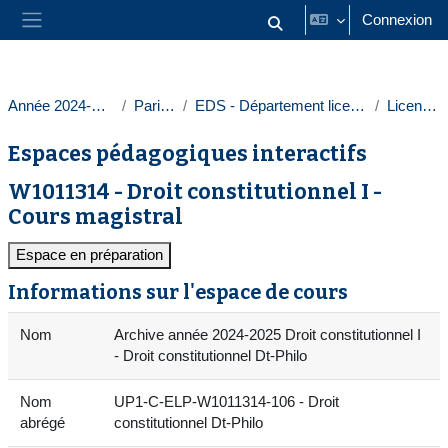
Passer au contenu principal
Connexion
Activer/désactiver la saisie
Panneau latéral
Année 2024-2025
Paris 1
EDS - Département licences
Licences
Espaces pédagogiques interactifs
W1011314 - Droit constitutionnel I -
Cours magistral
Espace en préparation
Informations sur l'espace de cours
Nom
Archive année 2024-2025 Droit constitutionnel I
- Droit constitutionnel Dt-Philo
Nom
UP1-C-ELP-W1011314-106 - Droit
abrégé
constitutionnel Dt-Philo