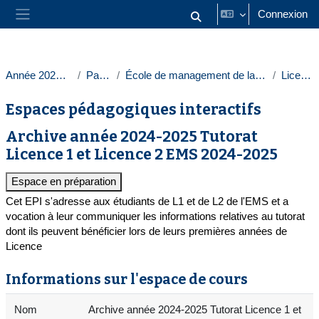
Passer au contenu principal
Connexion
Activer/désactiver la saisie
Panneau latéral
Année 2024-2025
Paris 1
École de management de la Sorbonne
Licences
Espaces pédagogiques interactifs
Archive année 2024-2025 Tutorat
Licence 1 et Licence 2 EMS 2024-2025
Espace en préparation
Cet EPI s'adresse aux étudiants de L1 et de L2 de l'EMS et a
vocation à leur communiquer les informations relatives au tutorat
dont ils peuvent bénéficier lors de leurs premières années de
Licence
Informations sur l'espace de cours
Nom
Archive année 2024-2025 Tutorat Licence 1 et