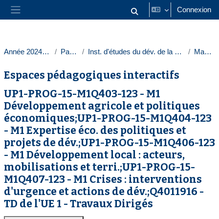
Passer au contenu principal
Connexion
Activer/désactiver la saisie
Panneau latéral
Année 2024-2025
Paris 1
Inst. d'études du dév. de la Sorbonne
Masters
Espaces pédagogiques interactifs
UP1-PROG-15-M1Q403-123 - M1
Développement agricole et politiques
économiques;UP1-PROG-15-M1Q404-123
- M1 Expertise éco. des politiques et
projets de dév.;UP1-PROG-15-M1Q406-123
- M1 Développement local : acteurs,
mobilisations et terri.;UP1-PROG-15-
M1Q407-123 - M1 Crises : interventions
d'urgence et actions de dév.;Q4011916 -
TD de l'UE 1 - Travaux Dirigés