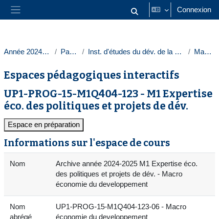
Passer au contenu principal
Connexion
Activer/désactiver la saisie
Panneau latéral
Année 2024-2025
Paris 1
Inst. d'études du dév. de la Sorbonne
Masters
Espaces pédagogiques interactifs
UP1-PROG-15-M1Q404-123 - M1 Expertise
éco. des politiques et projets de dév.
Espace en préparation
Informations sur l'espace de cours
Nom
Archive année 2024-2025 M1 Expertise éco.
des politiques et projets de dév. - Macro
économie du developpement
Nom
UP1-PROG-15-M1Q404-123-06 - Macro
abrégé
économie du developpement