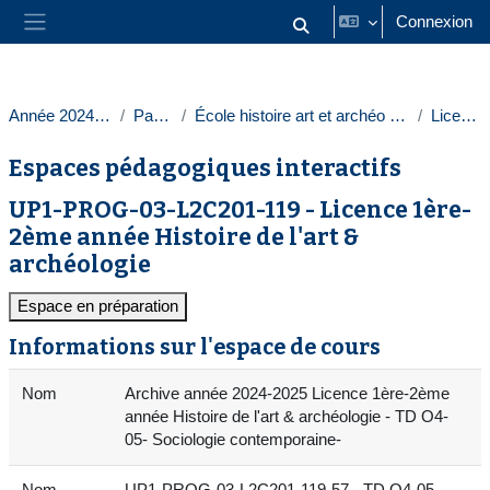
Passer au contenu principal
Connexion
Activer/désactiver la saisie
Panneau latéral
Année 2024-2025
Paris 1
École histoire art et archéo Sorbonne
Licences
Espaces pédagogiques interactifs
UP1-PROG-03-L2C201-119 - Licence 1ère-
2ème année Histoire de l'art &
archéologie
Espace en préparation
Informations sur l'espace de cours
Nom
Archive année 2024-2025 Licence 1ère-2ème
année Histoire de l'art & archéologie - TD O4-
05- Sociologie contemporaine-
Nom
UP1-PROG-03-L2C201-119-57 - TD O4-05-