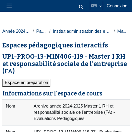
Passer au contenu principal
Connexion
Activer/désactiver la saisie
Panneau latéral
Année 2024-2025
Paris 1
Institut administration des entreprises
Masters
Espaces pédagogiques interactifs
UP1-PROG-13-M1N406-119 - Master 1 RH
et responsabilité sociale de l'entreprise
(FA)
Espace en préparation
Informations sur l'espace de cours
Nom
Archive année 2024-2025 Master 1 RH et
responsabilité sociale de l'entreprise (FA) -
Evaluations Pédagogiques
Nom
UP1-PROG-13-M1N406-119-37 - Evaluations