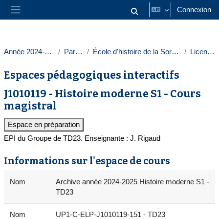
Passer au contenu principal
Connexion
Activer/désactiver la saisie
Panneau latéral
Année 2024-2025
Paris 1
École d'histoire de la Sorbonne
Licences
Espaces pédagogiques interactifs
J1010119 - Histoire moderne S1 - Cours
magistral
Espace en préparation
EPI du Groupe de TD23. Enseignante : J. Rigaud
Informations sur l'espace de cours
Nom
Archive année 2024-2025 Histoire moderne S1 -
TD23
Nom
UP1-C-ELP-J1010119-151 - TD23