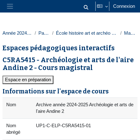
Passer au contenu principal
Connexion
Activer/désactiver la saisie
Panneau latéral
Année 2024-2025
Paris 1
École histoire art et archéo Sorbonne
Masters
Espaces pédagogiques interactifs
C5RA5415 - Archéologie et arts de l'aire
Andine 2 - Cours magistral
Espace en préparation
Informations sur l'espace de cours
Nom
Archive année 2024-2025 Archéologie et arts de
l'aire Andine 2
Nom
UP1-C-ELP-C5RA5415-01
abrégé