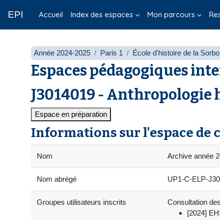
Passer au contenu principal
EPI
Accueil
Index des espaces
Mon parcours
Re
Année 2024-2025
Paris 1
École d'histoire de la Sorb
Espaces pédagogiques inte
J3014019 - Anthropologie hi
Espace en préparation
Informations sur l'espace de 
Nom
Archive année 20
Nom abrégé
UP1-C-ELP-J30
Groupes utilisateurs inscrits
Consultation des
[2024] EHS