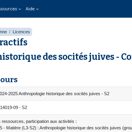
ssources
Aide
onne
Licences
ractifs
storique des socités juives - C
cours
24-2025 Anthropologie historique des socités juives - S2
14019-09 - S2
 ressources, participation aux activités :
 - Matière (L3-S2) : Anthropologie historique des socités juives (g