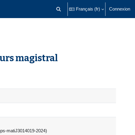
Français ‎(fr)‎
Connexion
Activer/désactiver la saisie de recherch
ours magistral
roups-matiJ3014019-2024)