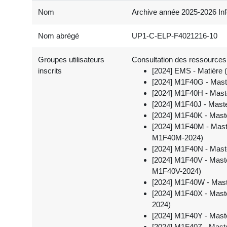
Nom
Archive année 2025-2026 Info
Nom abrégé
UP1-C-ELP-F4021216-10
Groupes utilisateurs
Consultation des ressources, 
inscrits
[2024] EMS - Matière (
[2024] M1F40G - Maste
[2024] M1F40H - Maste
[2024] M1F40J - Maste
[2024] M1F40K - Maste
[2024] M1F40M - Master
M1F40M-2024)
[2024] M1F40N - Maste
[2024] M1F40V - Master
M1F40V-2024)
[2024] M1F40W - Maste
[2024] M1F40X - Maste
2024)
[2024] M1F40Y - Maste
[2024] M1F40Z - Maste