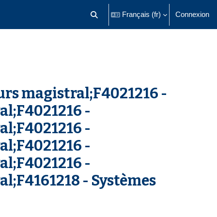
Français ‎(fr)‎
Connexion
Activer/désactiver la saisie de recherch
ours magistral;F4021216 -
ral;F4021216 -
ral;F4021216 -
ral;F4021216 -
ral;F4021216 -
ral;F4161218 - Systèmes