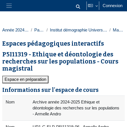
Passer au contenu principal
Connexion
Activer/désactiver la saisie
Panneau latéral
Année 2024-2025
Paris 1
Institut démographie Université Paris 1
Masters
Espaces pédagogiques interactifs
P5I11319 - Ethique et déontologie des
recherches sur les populations - Cours
magistral
Espace en préparation
Informations sur l'espace de cours
Nom
Archive année 2024-2025 Ethique et
déontologie des recherches sur les populations
- Armelle Andro
Nom
UP1-C-ELP-P5I11319-06 - Armelle Andro