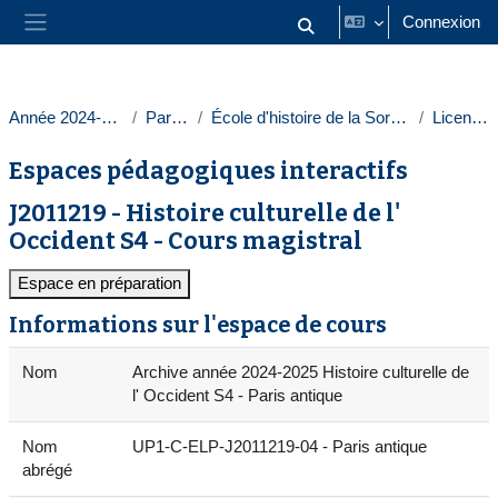
Passer au contenu principal
Connexion
Activer/désactiver la saisie
Panneau latéral
Année 2024-2025
Paris 1
École d'histoire de la Sorbonne
Licences
Espaces pédagogiques interactifs
J2011219 - Histoire culturelle de l'
Occident S4 - Cours magistral
Espace en préparation
Informations sur l'espace de cours
Nom
Archive année 2024-2025 Histoire culturelle de
l' Occident S4 - Paris antique
Nom
UP1-C-ELP-J2011219-04 - Paris antique
abrégé