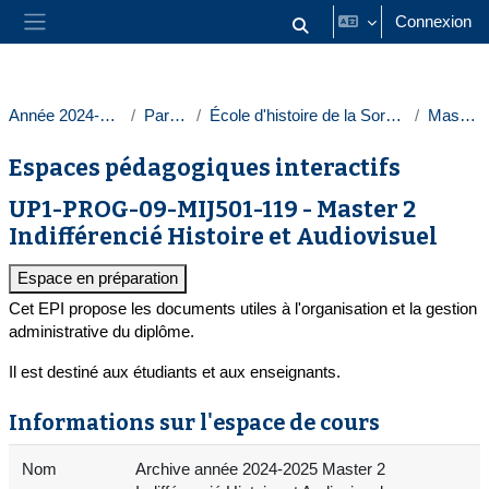
Passer au contenu principal
Connexion
Activer/désactiver la saisie
Panneau latéral
Année 2024-2025
Paris 1
École d'histoire de la Sorbonne
Masters
Espaces pédagogiques interactifs
UP1-PROG-09-MIJ501-119 - Master 2
Indifférencié Histoire et Audiovisuel
Espace en préparation
Cet EPI propose les documents utiles à l'organisation et la gestion
administrative du diplôme.
Il est destiné aux étudiants et aux enseignants.
Informations sur l'espace de cours
Nom
Archive année 2024-2025 Master 2