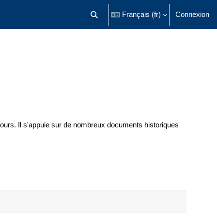
Français ‎(fr)‎
Connexion
Activer/désactiver la saisie de recherch
 jours. Il s'appuie sur de nombreux documents historiques