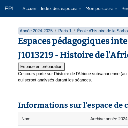
Passer au contenu principal
EPI
Accueil
Index des espaces
Mon parcours
Re
Année 2024-2025
Paris 1
École d'histoire de la Sorb
Espaces pédagogiques inte
J1013219 - Histoire de l'Afr
Espace en préparation
Ce cours porte sur l'histoire de l'Afrique subsaharienne (a
qui seront analysés durant les séances.
Informations sur l'espace de 
Nom
Archive année 2024-