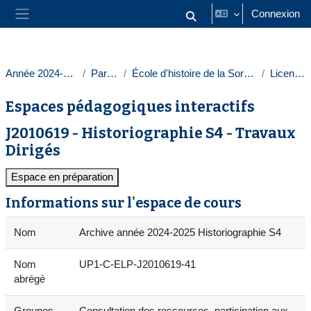
Passer au contenu principal
Connexion
Activer/désactiver la saisie
Panneau latéral
Année 2024-2025
Paris 1
École d'histoire de la Sorbonne
Licences
Espaces pédagogiques interactifs
J2010619 - Historiographie S4 - Travaux
Dirigés
Espace en préparation
Informations sur l'espace de cours
Nom
Archive année 2024-2025 Historiographie S4
Nom
UP1-C-ELP-J2010619-41
abrégé
Groupes
Consultation des ressources, participation aux