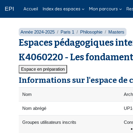
Passer au contenu principal
EPI
Accueil
Index des espaces
Mon parcours
Re
Année 2024-2025
Paris 1
Philosophie
Masters
Espaces pédagogiques inte
K4060220 - Les fondamenta
Espace en préparation
Informations sur l'espace de 
Nom
Arch
Nom abrégé
UP1-
Groupes utilisateurs inscrits
Cons