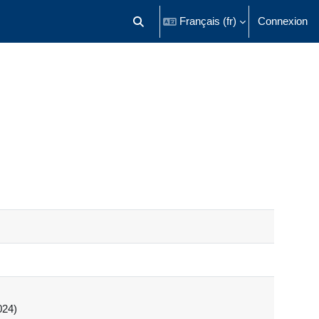
Français ‎(fr)‎
Connexion
Activer/désactiver la saisie de recherch
024)