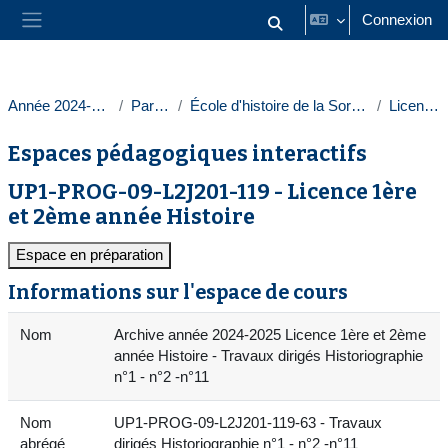
Passer au contenu principal
Connexion
Activer/désactiver la saisie
Panneau latéral
Année 2024-2025
Paris 1
École d'histoire de la Sorbonne
Licences
Espaces pédagogiques interactifs
UP1-PROG-09-L2J201-119 - Licence 1ère
et 2ème année Histoire
Espace en préparation
Informations sur l'espace de cours
Nom
Archive année 2024-2025 Licence 1ère et 2ème
année Histoire - Travaux dirigés Historiographie
n°1 - n°2 -n°11
Nom
UP1-PROG-09-L2J201-119-63 - Travaux
abrégé
dirigés Historiographie n°1 - n°2 -n°11