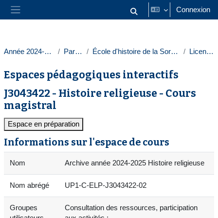
Passer au contenu principal
Connexion
Activer/désactiver la saisie
Panneau latéral
Année 2024-2025
Paris 1
École d'histoire de la Sorbonne
Licences
Espaces pédagogiques interactifs
J3043422 - Histoire religieuse - Cours
magistral
Espace en préparation
Informations sur l'espace de cours
Nom
Archive année 2024-2025 Histoire religieuse
Nom abrégé
UP1-C-ELP-J3043422-02
Groupes
Consultation des ressources, participation
utilisateurs
aux activités :