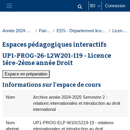
Passer au contenu principal
Connexion
Activer/désactiver la saisie
Panneau latéral
Année 2024-2025
Paris 1
EDS - Département licences
Licences
Espaces pédagogiques interactifs
UP1-PROG-26-L2W201-119 - Licence
1ère-2ème année Droit
Espace en préparation
Informations sur l'espace de cours
Nom
Archive année 2024-2025 Semestre 2 -
relations internationales et introduction au droit
international
Nom
UP1-PROG-ELP-W101S219-19 - relations
abrégé
internationales et introduction au droit