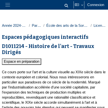
Passer au contenu principal
Connexion
Activer/désactiver la saisie
Panneau latéral
Année 2024-2025
Paris 1
École des arts de la Sorbonne
Licences
Espaces pédagogiques interactifs
D1011214 - Histoire de l'art - Travaux
Dirigés
Espace en préparation
Ce cours porte sur l’art et la culture visuelle au XIXe siècle dans le
contexte européen et colonial. Nous nous intéresserons en
particulier aux paradoxes de ce siècle de la modernité. Marqué
par l’industrialisation accélérée d’une société capitaliste, par
l’expansion des techniques de production multiples et
reproductibles, revendiquant une rationalité classificatrice et
scientifique, le XIXe siècle accorde simultanément à l’art et à
l’artiste des pouvoirs très étendus qui peuvent se manifester sous