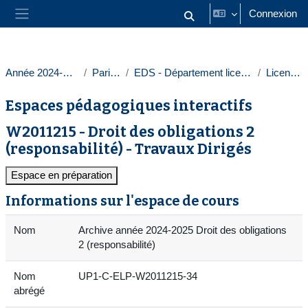
Passer au contenu principal
Connexion
Activer/désactiver la saisie
Panneau latéral
Année 2024-2025
Paris 1
EDS - Département licences
Licences
Espaces pédagogiques interactifs
W2011215 - Droit des obligations 2
(responsabilité) - Travaux Dirigés
Espace en préparation
Informations sur l'espace de cours
Nom
Archive année 2024-2025 Droit des obligations
2 (responsabilité)
Nom
UP1-C-ELP-W2011215-34
abrégé