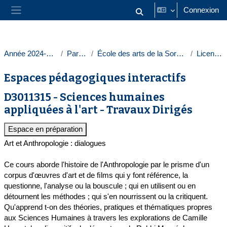
Passer au contenu principal
Connexion
Activer/désactiver la saisie
Panneau latéral
Année 2024-2025
Paris 1
École des arts de la Sorbonne
Licences
Espaces pédagogiques interactifs
D3011315 - Sciences humaines
appliquées à l'art - Travaux Dirigés
Espace en préparation
Art et Anthropologie : dialogues
Ce cours aborde l'histoire de l'Anthropologie par le prisme d'un
corpus d'œuvres d'art et de ﬁlms qui y font référence, la
questionne, l'analyse ou la bouscule ; qui en utilisent ou en
détournent les méthodes ; qui s'en nourrissent ou la critiquent.
Qu'apprend t-on des théories, pratiques et thématiques propres
aux Sciences Humaines à travers les explorations de Camille