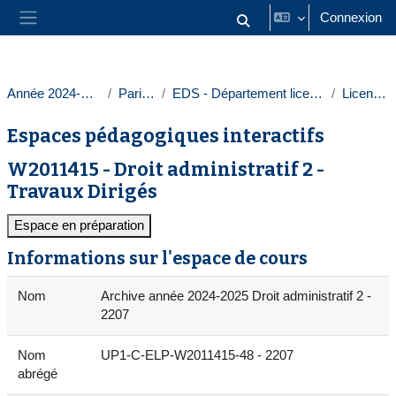
Passer au contenu principal
Connexion
Activer/désactiver la saisie
Panneau latéral
Année 2024-2025
Paris 1
EDS - Département licences
Licences
Espaces pédagogiques interactifs
W2011415 - Droit administratif 2 -
Travaux Dirigés
Espace en préparation
Informations sur l'espace de cours
Nom
Archive année 2024-2025 Droit administratif 2 -
2207
Nom
UP1-C-ELP-W2011415-48 - 2207
abrégé