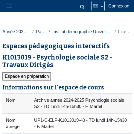
Passer au contenu principal
Connexion
Activer/désactiver la saisie
Panneau latéral
Année 2024-2025
Paris 1
Institut démographie Université Paris 1
Licences
Espaces pédagogiques interactifs
K1013019 - Psychologie sociale S2 -
Travaux Dirigés
Espace en préparation
Informations sur l'espace de cours
Nom
Archive année 2024-2025 Psychologie sociale
S2 - TD lundi 14h-15h30 - F. Martel
Nom
UP1-C-ELP-K1013019-40 - TD lundi 14h-15h30
abrégé
- F. Martel