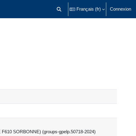
Français ‎(fr)‎
Connexion
Activer/désactiver la saisie de recherch
E F610 SORBONNE) (groups-gpelp.50718-2024)