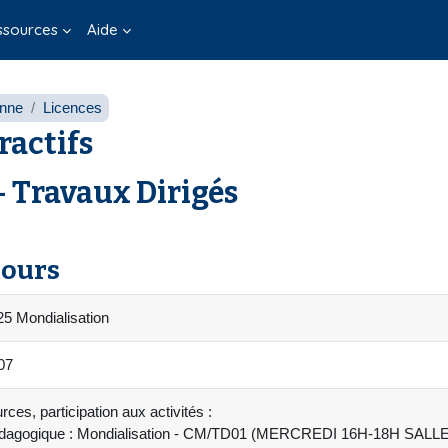
ssources
Aide
onne
Licences
ractifs
- Travaux Dirigés
cours
5 Mondialisation
07
ces, participation aux activités :
édagogique : Mondialisation - CM/TD01 (MERCREDI 16H-18H SALL