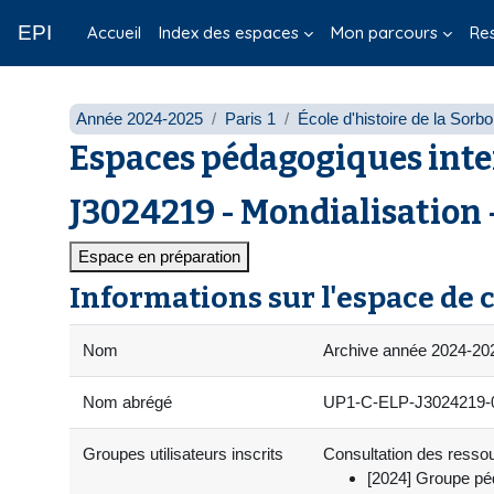
Passer au contenu principal
EPI
Accueil
Index des espaces
Mon parcours
Re
Année 2024-2025
Paris 1
École d'histoire de la Sorb
Espaces pédagogiques inte
J3024219 - Mondialisation 
Espace en préparation
Informations sur l'espace de 
Nom
Archive année 2024-202
Nom abrégé
UP1-C-ELP-J3024219-
Groupes utilisateurs inscrits
Consultation des ressour
[2024] Groupe p