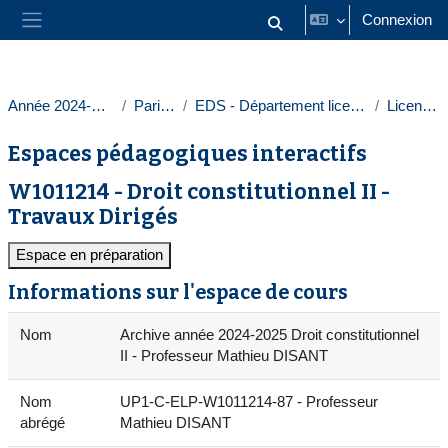
Passer au contenu principal
Connexion
Activer/désactiver la saisie
Panneau latéral
Année 2024-2025
Paris 1
EDS - Département licences
Licences
Espaces pédagogiques interactifs
W1011214 - Droit constitutionnel II -
Travaux Dirigés
Espace en préparation
Informations sur l'espace de cours
Nom
Archive année 2024-2025 Droit constitutionnel
II - Professeur Mathieu DISANT
Nom
UP1-C-ELP-W1011214-87 - Professeur
abrégé
Mathieu DISANT