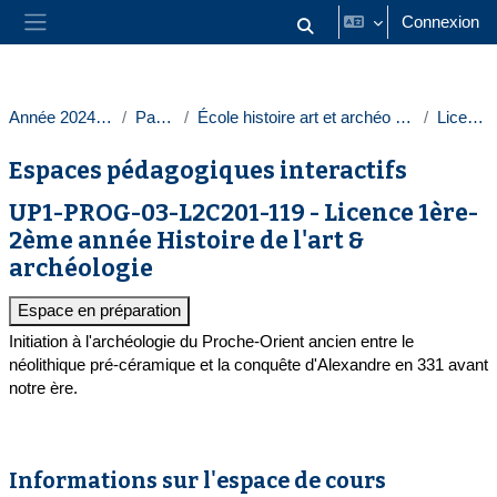
Passer au contenu principal
Connexion
Activer/désactiver la saisie
Panneau latéral
Année 2024-2025
Paris 1
École histoire art et archéo Sorbonne
Licences
Espaces pédagogiques interactifs
UP1-PROG-03-L2C201-119 - Licence 1ère-
2ème année Histoire de l'art &
archéologie
Espace en préparation
Initiation à l'archéologie du Proche-Orient ancien entre le
néolithique pré-céramique et la conquête d'Alexandre en 331 avant
notre ère.
Informations sur l'espace de cours