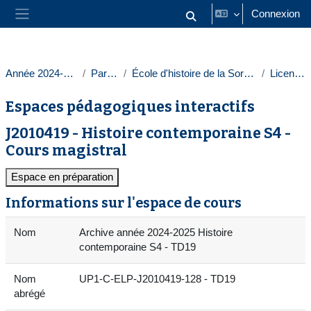
Passer au contenu principal
Connexion
Activer/désactiver la saisie
Panneau latéral
Année 2024-2025
Paris 1
École d'histoire de la Sorbonne
Licences
Espaces pédagogiques interactifs
J2010419 - Histoire contemporaine S4 -
Cours magistral
Espace en préparation
Informations sur l'espace de cours
Nom
Archive année 2024-2025 Histoire
contemporaine S4 - TD19
Nom
UP1-C-ELP-J2010419-128 - TD19
abrégé