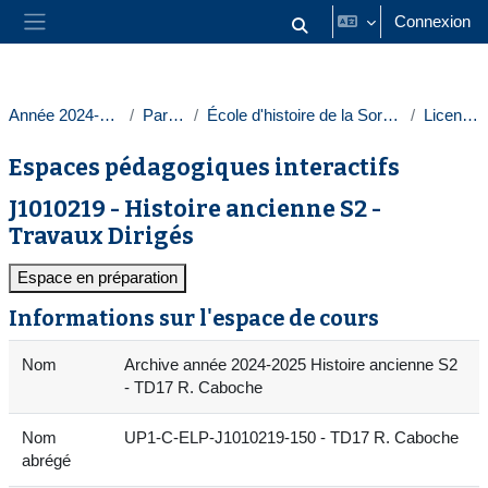
Passer au contenu principal
Connexion
Activer/désactiver la saisie
Panneau latéral
Année 2024-2025
Paris 1
École d'histoire de la Sorbonne
Licences
Espaces pédagogiques interactifs
J1010219 - Histoire ancienne S2 -
Travaux Dirigés
Espace en préparation
Informations sur l'espace de cours
Nom
Archive année 2024-2025 Histoire ancienne S2
- TD17 R. Caboche
Nom
UP1-C-ELP-J1010219-150 - TD17 R. Caboche
abrégé