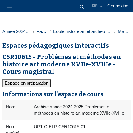
Passer au contenu principal
Connexion
Activer/désactiver la saisie
Panneau latéral
Année 2024-2025
Paris 1
École histoire art et archéo Sorbonne
Masters
Espaces pédagogiques interactifs
C5R10615 - Problèmes et méthodes en
histoire art moderne XVIIe-XVIIIe -
Cours magistral
Espace en préparation
Informations sur l'espace de cours
Nom
Archive année 2024-2025 Problèmes et
méthodes en histoire art moderne XVIIe-XVIIIe
Nom
UP1-C-ELP-C5R10615-01
abrégé