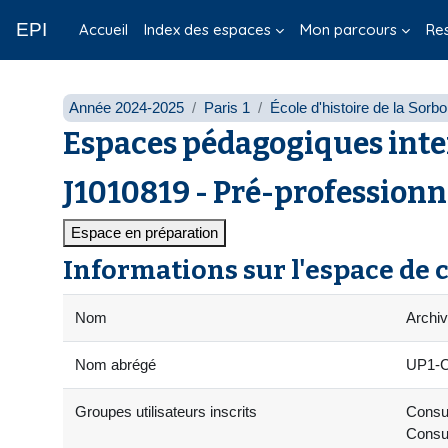
Passer au contenu principal
EPI
Accueil
Index des espaces
Mon parcours
Re
Année 2024-2025
Paris 1
École d'histoire de la Sorb
Espaces pédagogiques inte
J1010819 - Pré-professionna
Espace en préparation
Informations sur l'espace de 
Nom
Archiv
Nom abrégé
UP1-C
Groupes utilisateurs inscrits
Consul
Consul