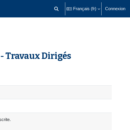
Français ‎(fr)‎
Connexion
Activer/désactiver la saisie de recherch
 - Travaux Dirigés
crite.