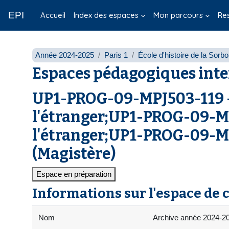
Passer au contenu principal
EPI
Accueil
Index des espaces
Mon parcours
Re
Année 2024-2025
Paris 1
École d'histoire de la Sorb
Espaces pédagogiques inte
UP1-PROG-09-MPJ503-119 - 
l'étranger;UP1-PROG-09-MGJ
l'étranger;UP1-PROG-09-MIJ5
(Magistère)
Espace en préparation
Informations sur l'espace de 
Nom
Archive année 2024-202