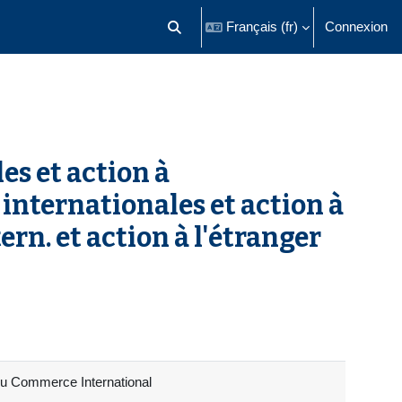
Français ‎(fr)‎
Connexion
Activer/désactiver la saisie de recherch
s et action à
internationales et action à
rn. et action à l'étranger
 du Commerce International