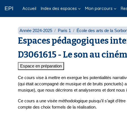
Passer au contenu principal
EPI
Accueil
Index des espaces
Mon parcours
Re
Année 2024-2025
Paris 1
École des arts de la Sorbo
Espaces pédagogiques inte
D3061615 - Le son au ciném
Espace en préparation
Ce cours vise à mettre en exergue les potentialités narrat
(qui était accompagné de musique et de bruits ponctuels) a
musique), que nous
décrirons et analyserons et dont nous i
Ce cours a une visée méthodologique puisqu’il s’agit d’être
compte des choix formels de la réalisation.