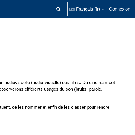
Français ‎(fr)‎
Connexion
Activer/désactiver la saisie de recherch
on audiovisuelle (audio-visuelle) des films. Du cinéma muet
bserverons différents usages du son (bruits, parole,
ituent, de les nommer et enfin de les classer pour rendre