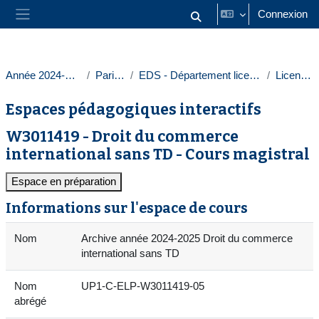
Passer au contenu principal
Connexion
Activer/désactiver la saisie
Panneau latéral
Année 2024-2025
Paris 1
EDS - Département licences
Licences
Espaces pédagogiques interactifs
W3011419 - Droit du commerce
international sans TD - Cours magistral
Espace en préparation
Informations sur l'espace de cours
Nom
Archive année 2024-2025 Droit du commerce
international sans TD
Nom
UP1-C-ELP-W3011419-05
abrégé