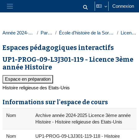
Passer au contenu principal
Connexion
Activer/désactiver la saisie
Panneau latéral
Année 2024-2025
Paris 1
École d'histoire de la Sorbonne
Licences
Espaces pédagogiques interactifs
UP1-PROG-09-L3J301-119 - Licence 3ème
année Histoire
Espace en préparation
Histoire religieuse des Etats-Unis
Informations sur l'espace de cours
Nom
Archive année 2024-2025 Licence 3ème année
Histoire - Histoire religieuse des Etats-Unis
Nom
UP1-PROG-09-L3J301-119-118 - Histoire