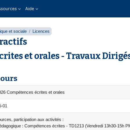
ssources
Aide
que et sociale
Licences
ractifs
ites et orales - Travaux Dirigé
cours
26 Compétences écrites et orales
5-01
rces, participation aux activités :
édagogique : Compétences écrites - TD1213 (Vendredi 13h30-15h PM