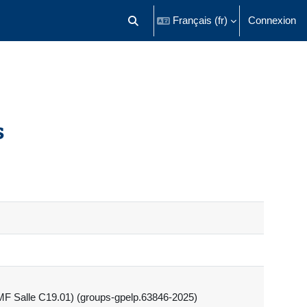
Français ‎(fr)‎
Connexion
Activer/désactiver la saisie de recherch
s
F Salle C19.01) (groups-gpelp.63846-2025)