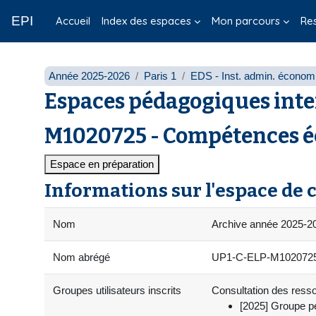
Passer au contenu principal
EPI
Accueil
Index des espaces
Mon parcours
Re
Année 2025-2026
Paris 1
EDS - Inst. admin. économi
Espaces pédagogiques inte
M1020725 - Compétences écr
Espace en préparation
Informations sur l'espace de 
Nom
Archive année 2025-20
Nom abrégé
UP1-C-ELP-M102072
Groupes utilisateurs inscrits
Consultation des ressou
[2025] Groupe p