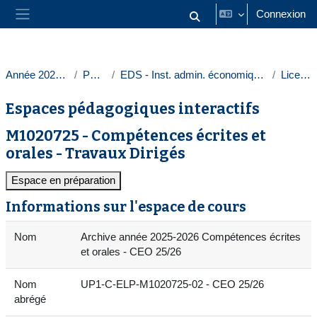
Passer au contenu principal
Connexion
Activer/désactiver la saisie
Panneau latéral
Année 2025-2026
Paris 1
EDS - Inst. admin. économique et sociale
Licences
Espaces pédagogiques interactifs
M1020725 - Compétences écrites et
orales - Travaux Dirigés
Espace en préparation
Informations sur l'espace de cours
Nom
Archive année 2025-2026 Compétences écrites
et orales - CEO 25/26
Nom
UP1-C-ELP-M1020725-02 - CEO 25/26
abrégé