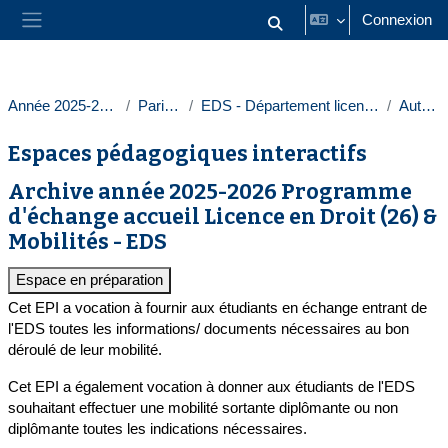
Passer au contenu principal
Connexion
Activer/désactiver la saisie
Panneau latéral
Année 2025-2026
Paris 1
EDS - Département licences
Autres
Espaces pédagogiques interactifs
Archive année 2025-2026 Programme
d'échange accueil Licence en Droit (26) &
Mobilités - EDS
Espace en préparation
Cet EPI a vocation à fournir aux étudiants en échange entrant de
l'EDS toutes les informations/ documents nécessaires au bon
déroulé de leur mobilité.
Cet EPI a également vocation à donner aux étudiants de l'EDS
souhaitant effectuer une mobilité sortante diplômante ou non
diplômante toutes les indications nécessaires.