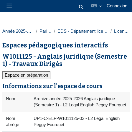
Passer au contenu principal
Connexion
Activer/désactiver la saisie
Panneau latéral
Année 2025-2026
Paris 1
EDS - Département licences
Licences
Espaces pédagogiques interactifs
W1011125 - Anglais juridique (Semestre
1) - Travaux Dirigés
Espace en préparation
Informations sur l'espace de cours
Nom
Archive année 2025-2026 Anglais juridique
(Semestre 1) - L2 Legal English Peggy Fourquet
Nom
UP1-C-ELP-W1011125-02 - L2 Legal English
abrégé
Peggy Fourquet