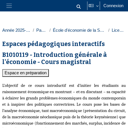
Passer au contenu principal
Connexion
Activer/désactiver la saisie
Panneau latéral
Année 2025-2026
Paris 1
École d'économie de la Sorbonne
Licences
Espaces pédagogiques interactifs
B1010119 - Introduction générale à
l'économie - Cours magistral
Espace en préparation
L’objectif de ce cours introductif est d’initier les étudiants au
raisonnement économique en montrant – et en discutant – sa capacité
à éclairer les grands problèmes économiques du monde contemporain
et à inspirer des politiques correctrices. Le cours pose les bases de
l’analyse économique, tant macroéconomique (présentation du circuit,
de la macroéconomie néoclassique puis de la théorie keynésienne) que
microéconomique (fonctionnement des marchés, surplus, incidence de