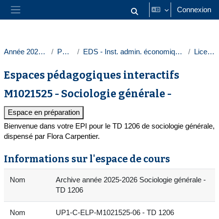
Passer au contenu principal
Connexion
Activer/désactiver la saisie
Panneau latéral
Année 2025-2026
Paris 1
EDS - Inst. admin. économique et sociale
Licences
Espaces pédagogiques interactifs
M1021525 - Sociologie générale -
Espace en préparation
Bienvenue dans votre EPI pour le TD 1206 de sociologie générale,
dispensé par Flora Carpentier.
Informations sur l'espace de cours
Nom
Archive année 2025-2026 Sociologie générale -
TD 1206
Nom
UP1-C-ELP-M1021525-06 - TD 1206