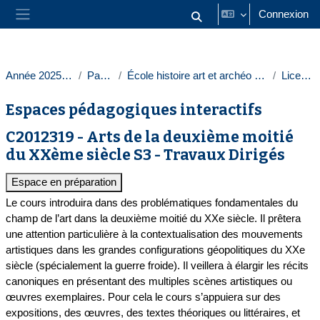
Passer au contenu principal
Connexion
Activer/désactiver la saisie
Panneau latéral
Année 2025-2026
Paris 1
École histoire art et archéo Sorbonne
Licences
Espaces pédagogiques interactifs
C2012319 - Arts de la deuxième moitié
du XXème siècle S3 - Travaux Dirigés
Espace en préparation
Le cours introduira dans des problématiques fondamentales du
champ de l’art dans la deuxième moitié du XXe siècle. Il prêtera
une attention particulière à la contextualisation des mouvements
artistiques dans les grandes configurations géopolitiques du XXe
siècle (spécialement la guerre froide). Il veillera à élargir les récits
canoniques en présentant des multiples scènes artistiques ou
œuvres exemplaires. Pour cela le cours s’appuiera sur des
expositions, des œuvres, des textes théoriques ou littéraires, et