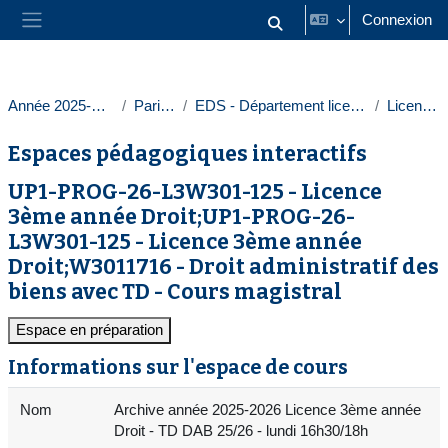
Passer au contenu principal
Connexion
Activer/désactiver la saisie
Panneau latéral
Année 2025-2026
Paris 1
EDS - Département licences
Licences
Espaces pédagogiques interactifs
UP1-PROG-26-L3W301-125 - Licence
3ème année Droit;UP1-PROG-26-
L3W301-125 - Licence 3ème année
Droit;W3011716 - Droit administratif des
biens avec TD - Cours magistral
Espace en préparation
Informations sur l'espace de cours
Nom
Archive année 2025-2026 Licence 3ème année
Droit - TD DAB 25/26 - lundi 16h30/18h