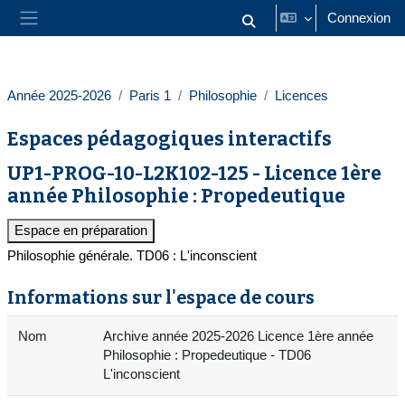
Passer au contenu principal
Connexion
Activer/désactiver la saisie
Panneau latéral
Année 2025-2026
Paris 1
Philosophie
Licences
Espaces pédagogiques interactifs
UP1-PROG-10-L2K102-125 - Licence 1ère
année Philosophie : Propedeutique
Espace en préparation
Philosophie générale. TD06 : L'inconscient
Informations sur l'espace de cours
Nom
Archive année 2025-2026 Licence 1ère année
Philosophie : Propedeutique - TD06
L'inconscient