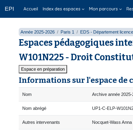
Passer au contenu principal
EPI
Accueil
Index des espaces
Mon parcours
Re
Année 2025-2026
Paris 1
EDS - Département licenc
Espaces pédagogiques inte
W101N225 - Droit Constitut
Espace en préparation
Informations sur l'espace de 
Nom
Archive année 2025-2
Nom abrégé
UP1-C-ELP-W101N22
Autres intervenants
Nocquet-Wass Anna