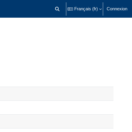
Français ‎(fr)‎
Connexion
Activer/désactiver la saisie de recherch