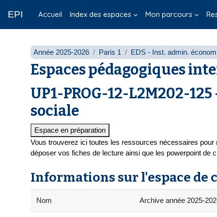
Passer au contenu principal
EPI
Accueil
Index des espaces
Mon parcours
Re
Année 2025-2026
Paris 1
EDS - Inst. admin. économi
Espaces pédagogiques inte
UP1-PROG-12-L2M202-125 -
sociale
Espace en préparation
Vous trouverez ici toutes les ressources nécessaires pour
déposer vos fiches de lecture ainsi que les powerpoint de
Informations sur l'espace de 
Nom
Archive année 2025-202