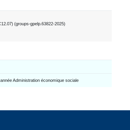
C12.07) (groups-gpelp.63822-2025)
 année Administration économique sociale