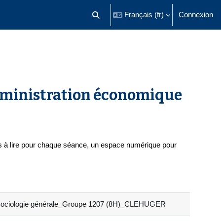
Français ‎(fr)‎
Connexion
Activer/désactiver la saisie de recherch
dministration économique
es à lire pour chaque séance, un espace numérique pour
- Sociologie générale_Groupe 1207 (8H)_CLEHUGER