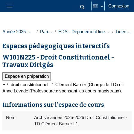
Passer au contenu principal
Connexion
Activer/désactiver la saisie
Panneau latéral
Année 2025-2026
Paris 1
EDS - Département licences
Licences
Espaces pédagogiques interactifs
W101N225 - Droit Constitutionnel -
Travaux Dirigés
Espace en préparation
EPI droit constitutionnel L1 Clément Barrier (Chargé de TD) et
Anne Levade (Professeure dispensant les cours magistraux).
Informations sur l'espace de cours
Nom
Archive année 2025-2026 Droit Constitutionnel -
TD Clément Barrier L1