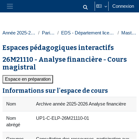
Passer au contenu principal
Connexion
Activer/désactiver la saisie
Panneau latéral
Année 2025-2026
Paris 1
EDS - Département licences
Masters
Espaces pédagogiques interactifs
26M21110 - Analyse financière - Cours
magistral
Espace en préparation
Informations sur l'espace de cours
Nom
Archive année 2025-2026 Analyse financière
Nom
UP1-C-ELP-26M21110-01
abrégé
Groupes
Consultation des ressources, participation aux