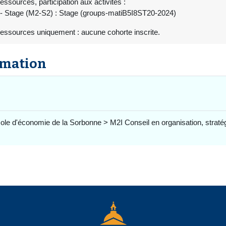
essources, participation aux activités :
- Stage (M2-S2) : Stage (groups-matiB5I8ST20-2024)
ressources uniquement : aucune cohorte inscrite.
rmation
le d'économie de la Sorbonne > M2I Conseil en organisation, straté