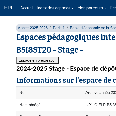
Passer au contenu principal
EPI
Accueil
Index des espaces
Mon parcours
Re
Année 2025-2026
Paris 1
École d'économie de la So
Espaces pédagogiques inte
B5I8ST20 - Stage -
Espace en préparation
2024-2025 Stage - Espace de dépôt
Informations sur l'espace de 
Nom
Archive année 202
Nom abrégé
UP1-C-ELP-B5I8ST2