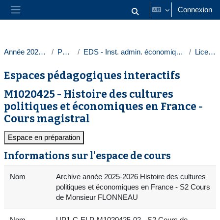
Passer au contenu principal
Connexion
Activer/désactiver la saisie
Panneau latéral
Année 2025-2026
Paris 1
EDS - Inst. admin. économique et sociale
Licences
Espaces pédagogiques interactifs
M1020425 - Histoire des cultures
politiques et économiques en France -
Cours magistral
Espace en préparation
Informations sur l'espace de cours
Nom
Archive année 2025-2026 Histoire des cultures
politiques et économiques en France - S2 Cours
de Monsieur FLONNEAU
Nom
UP1-C-ELP-M1020425-02 - S2 Cours de