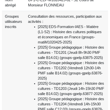
abrégé
Monsieur FLONNEAU
Groupes
Consultation des ressources, participation aux
utilisateurs
activités :
inscrits
[2025] EDS-Formation-IAES - Matière
(L1-S2) : Histoire des cultures politiques
et économiques en France (groups-
matiM1020425-2025)
[2025] Groupe pédagogique : Histoire des
cultures - TD1201 (Jeudi 8h-9h30 PMF
salle B14.01) (groups-gpelp.63875-2025)
[2025] Groupe pédagogique : Histoire des
cultures - TD1202 (Vendredi 12h30-14h
PMF salle B14.02) (groups-gpelp.63876-
2025)
[2025] Groupe pédagogique : Histoire des
cultures - TD1203 (Jeudi 14h-15h30 PMF
salle B14.02) (groups-gpelp.63877-2025)
[2025] Groupe pédagogique : Histoire des
cultures - TD1204 (Vendredi 14h-15h30
PMF salle C12.03) (groups-gpelp.63878-